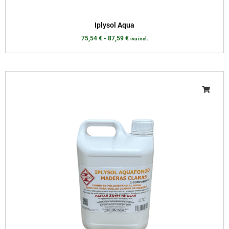
Iplysol Aqua
75,54
€
-
87,59
€
iva incl.