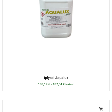
Iplysol Aqualux
100,19
€
-
107,54
€
iva incl.