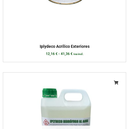
Iplydeco Acrílico Exteriores
12,16
€
-
41,36
€
iva incl.