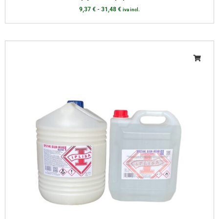
9,37
€
-
31,48
€
iva incl.