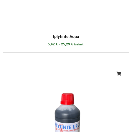
Iplytinte Aqua
5,42
€
-
25,29
€
iva incl.