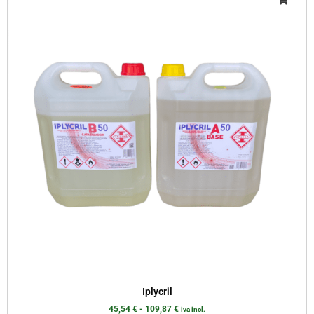
Iplycril
45,54
€
-
109,87
€
iva incl.