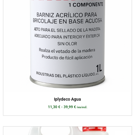
Iplydeco Agua
11,30
€
-
39,99
€
iva incl.