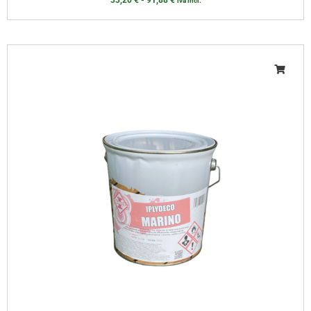
33,20
€
-
91,88
€
iva incl.