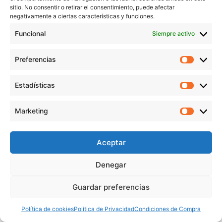
sitio. No consentir o retirar el consentimiento, puede afectar
negativamente a ciertas características y funciones.
Polycril
Funcional
Siempre activo
45,54
€
-
109,87
€
iva incl.
Preferencias
Preferen
Estadísticas
Estadíst
Marketing
Marketi
Aceptar
Denegar
AGOTADO
Guardar preferencias
???? ¿Necesitas ayuda?
Política de cookies
Política de Privacidad
Condiciones de Compra