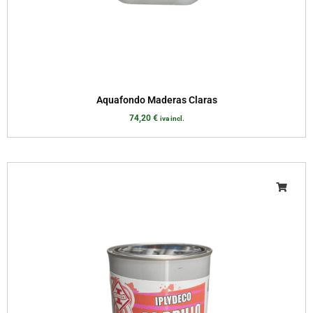
Aquafondo Maderas Claras
74,20
€
iva incl.