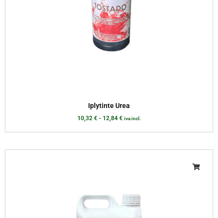
Iplytinte Urea
10,32
€
-
12,84
€
iva incl.