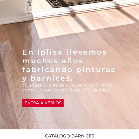
En Iplisa llevamos
muchos años
fabricando pinturas
y barnices.
Tú eliges si quieres que sea al disolvente,
como un barniz tradicional. ¡Tú decides!
ENTRA A VERLOS
CATÁLOGO BARNICES