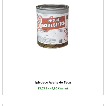
Iplydeco Aceite de Teca
13,03
€
-
44,90
€
iva incl.