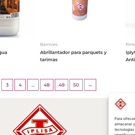
Barnices
Pint
Agua
Abrillantador para parquets y
Iply
tarimas
Ant
3
4
…
48
49
50
→
Para ofrecer
almacenar y/
tecnologías
identificaci