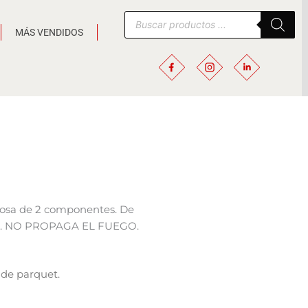
Búsqueda
de
MÁS VENDIDOS
productos
uosa de 2 componentes. De
ayado. NO PROPAGA EL FUEGO.
 de parquet.