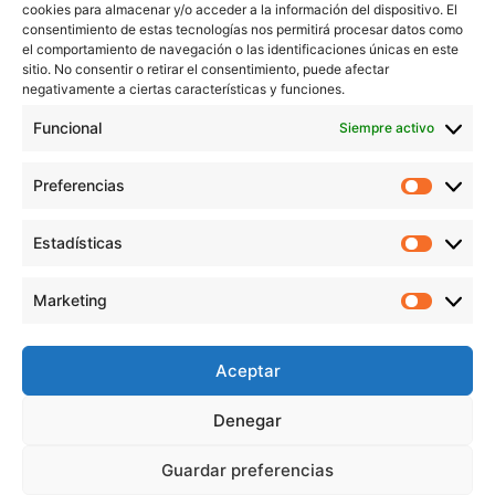
cookies para almacenar y/o acceder a la información del dispositivo. El
consentimiento de estas tecnologías nos permitirá procesar datos como
el comportamiento de navegación o las identificaciones únicas en este
sitio. No consentir o retirar el consentimiento, puede afectar
negativamente a ciertas características y funciones.
Funcional
Siempre activo
Preferencias
Preferen
Estadísticas
Estadíst
© Copyright 1955 – 2025 | Iplisa barnices y pinturas todos los
Marketing
derechos reservados |
Política de Cookies
|
Política de Privacidad
|
Marketi
Política de Protección de datos
|
Aviso legal
|
Condiciones de compra
Aceptar
Denegar
Pago 100%
Guardar preferencias
seguro