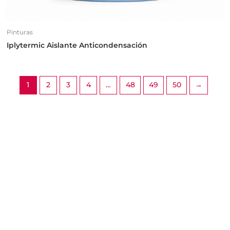
Pinturas
Iplytermic Aislante Anticondensación
1
2
3
4
…
48
49
50
→