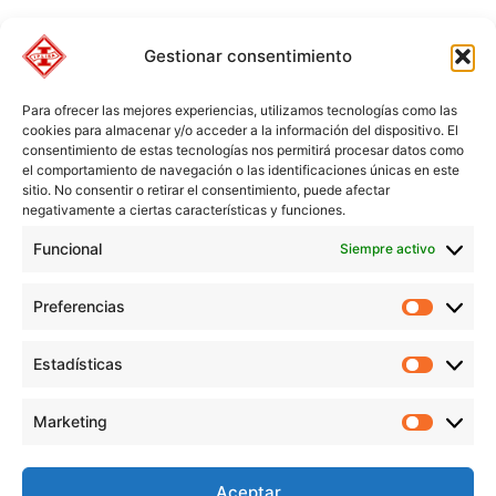
Gestionar consentimiento
Para ofrecer las mejores experiencias, utilizamos tecnologías como las
cookies para almacenar y/o acceder a la información del dispositivo. El
consentimiento de estas tecnologías nos permitirá procesar datos como
el comportamiento de navegación o las identificaciones únicas en este
sitio. No consentir o retirar el consentimiento, puede afectar
negativamente a ciertas características y funciones.
Funcional
Siempre activo
Preferencias
Preferen
Estadísticas
Estadíst
© Copyright 1955 – 2025 | Iplisa barnices y pinturas todos los
Marketing
derechos reservados |
Política de Cookies
|
Política de Privacidad
|
Marketi
Política de Protección de datos
|
Aviso legal
|
Condiciones de compra
Aceptar