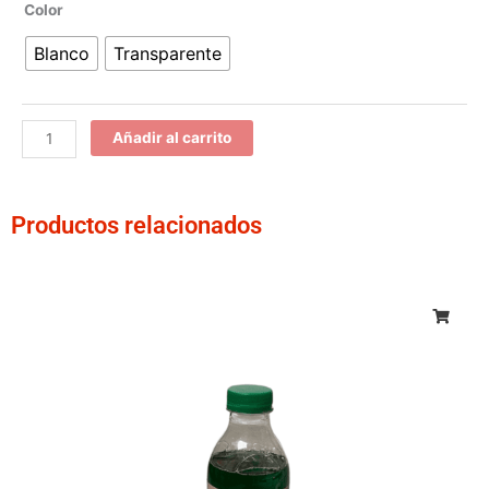
Silicona
Color
antimoho
Blanco
Transparente
(baños
y
cocinas)
cantidad
Añadir al carrito
Productos relacionados