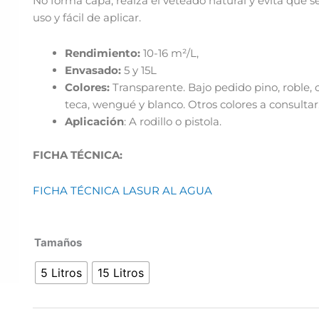
No forma capa, realza el veteado natural y evita que s
uso y fácil de aplicar.
Rendimiento:
10-16 m²/L,
Envasado:
5 y 15L
Colores:
Transparente. Bajo pedido pino, roble, c
teca, wengué y blanco. Otros colores a consultar
Aplicación
: A rodillo o pistola.
FICHA TÉCNICA:
FICHA TÉCNICA LASUR AL AGUA
Iplydeco
Tamaños
Lasur
5 Litros
15 Litros
Al
Agua
cantidad