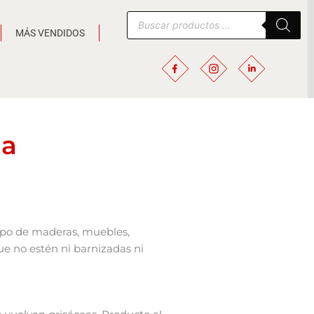
Búsqueda
de
MÁS VENDIDOS
productos
ua
ipo de maderas, muebles,
ue no estén ni barnizadas ni