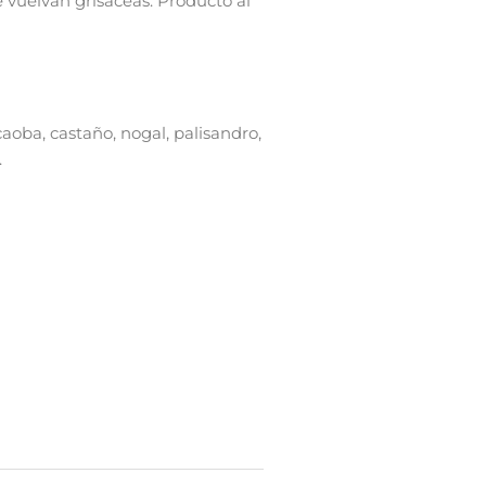
e vuelvan grisáceas. Producto al
aoba, castaño, nogal, palisandro,
.