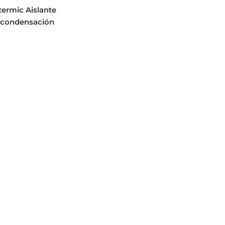
termic Aislante
icondensación