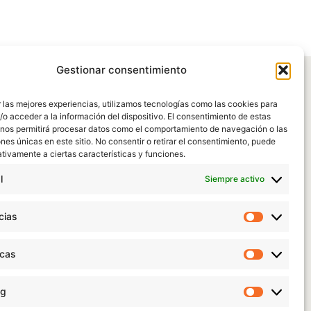
Gestionar consentimiento
 las mejores experiencias, utilizamos tecnologías como las cookies para
o acceder a la información del dispositivo. El consentimiento de estas
 nos permitirá procesar datos como el comportamiento de navegación o las
ones únicas en este sitio. No consentir o retirar el consentimiento, puede
tivamente a ciertas características y funciones.
l
Siempre activo
cias
Preferen
icas
Estadísti
|
Política de Protección de datos
|
Aviso legal
|
Condiciones de
ng
Marketin