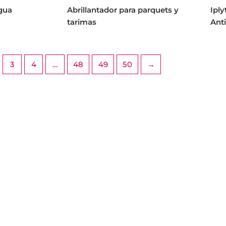
Agua
Abrillantador para parquets y
Iply
tarimas
Ant
3
4
…
48
49
50
→