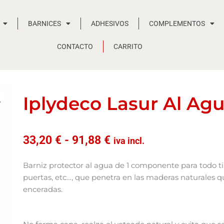
BARNICES
ADHESIVOS
COMPLEMENTOS
CONTACTO
CARRITO
Iplydeco Lasur Al Ag
Rango
33,20
€
-
91,88
€
iva incl.
de
precios:
Barniz protector al agua de 1 componente para todo t
desde
puertas, etc…, que penetra en las maderas naturales q
33,20 €
enceradas.
hasta
91,88 €