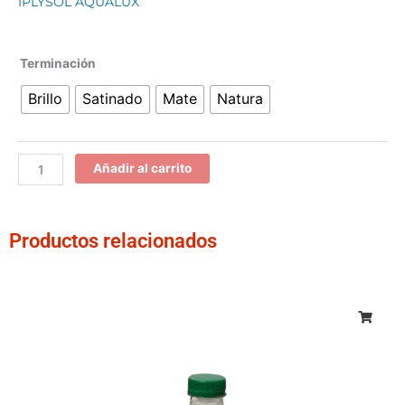
IPLYSOL AQUALUX
Iplysol
Terminación
Aqualux
Brillo
Satinado
Mate
Natura
cantidad
Añadir al carrito
Productos relacionados