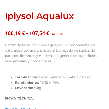
Iplysol Aqualux
Rango
100,19
€
-
107,54
€
iva incl.
de
precios:
Barniz de terminación al agua de un componente, de
desde
naturaleza poliuretano para el barnizado de suelos de
100,19 €
parquet, flotantes y maderas en general en superficies
hasta
residenciales y comerciales.
107,54 €
Terminación:
Brillo, satinado, mate y natura.
Rendimiento:
10-12 m²/kg.
Envasado:
5 kg.
FICHA TÉCNICA: