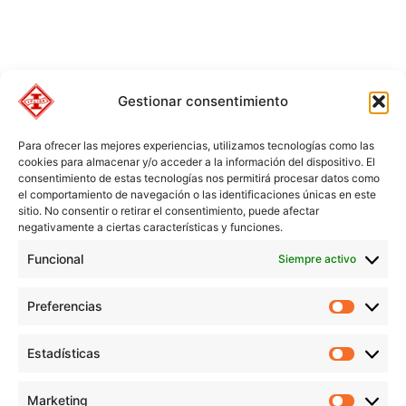
Gestionar consentimiento
Para ofrecer las mejores experiencias, utilizamos tecnologías como las
cookies para almacenar y/o acceder a la información del dispositivo. El
consentimiento de estas tecnologías nos permitirá procesar datos como
el comportamiento de navegación o las identificaciones únicas en este
sitio. No consentir o retirar el consentimiento, puede afectar
negativamente a ciertas características y funciones.
Funcional
Siempre activo
Preferencias
Preferen
Estadísticas
Estadíst
© Copyright 1955 – 2025 | Iplisa barnices y pinturas todos los
Marketing
derechos reservados |
Política de Cookies
|
Política de Privacidad
|