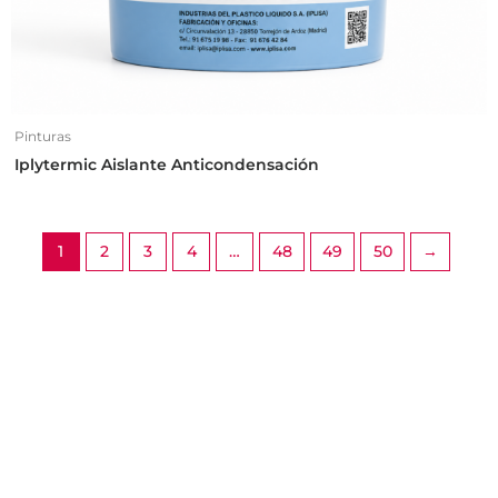
Pinturas
Iplytermic Aislante Anticondensación
1
2
3
4
…
48
49
50
→