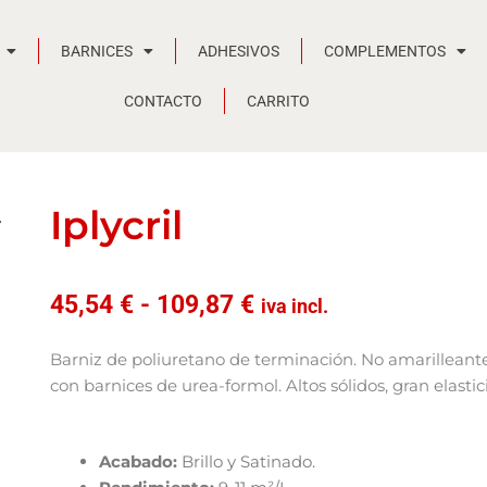
BARNICES
ADHESIVOS
COMPLEMENTOS
CONTACTO
CARRITO
Iplycril
Rango
45,54
€
-
109,87
€
iva incl.
de
precios:
Barniz de poliuretano de terminación. No amarillean
desde
con barnices de urea-formol. Altos sólidos, gran elastici
45,54 €
hasta
109,87 €
Acabado:
Brillo y Satinado.