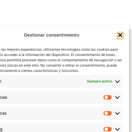
Gestionar consentimiento
 las mejores experiencias, utilizamos tecnologías como las cookies para
o acceder a la información del dispositivo. El consentimiento de estas
 nos permitirá procesar datos como el comportamiento de navegación o las
ones únicas en este sitio. No consentir o retirar el consentimiento, puede
tivamente a ciertas características y funciones.
l
Siempre activo
cias
Preferen
icas
Estadísti
|
Política de Protección de datos
|
Aviso legal
|
Condiciones de
ng