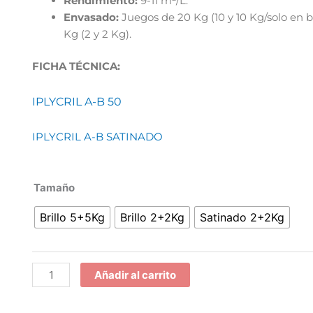
Rendimiento:
9-11 m²/L.
Envasado:
Juegos de 20 Kg (10 y 10 Kg/solo en bri
Kg (2 y 2 Kg).
FICHA TÉCNICA:
IPLYCRIL A-B 50
IPLYCRIL A-B SATINADO
Iplycril
Tamaño
cantidad
Brillo 5+5Kg
Brillo 2+2Kg
Satinado 2+2Kg
Añadir al carrito