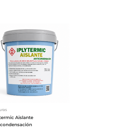
uras
termic Aislante
icondensación