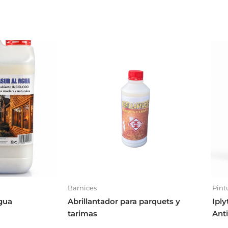
Barnices
Pint
Agua
Abrillantador para parquets y
Iply
tarimas
Ant