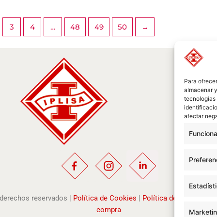
3
4
…
48
49
50
→
Para ofrecer
almacenar y/
tecnologías
identificaci
afectar nega
Funciona
Preferen
Estadíst
s derechos reservados |
Política de Cookies
|
Política de Privacidad
compra
Marketi