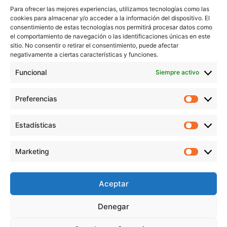
Para ofrecer las mejores experiencias, utilizamos tecnologías como las
cookies para almacenar y/o acceder a la información del dispositivo. El
consentimiento de estas tecnologías nos permitirá procesar datos como
el comportamiento de navegación o las identificaciones únicas en este
sitio. No consentir o retirar el consentimiento, puede afectar
negativamente a ciertas características y funciones.
Funcional
Siempre activo
Preferencias
Preferen
Estadísticas
Estadíst
© Copyright 1955 – 2025 | Iplisa barnices y pinturas todos los
Marketing
derechos reservados |
Política de Cookies
|
Política de Privacidad
|
Marketi
Política de Protección de datos
|
Aviso legal
|
Condiciones de compra
Aceptar
Denegar
Pago 100%