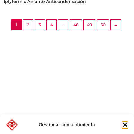
Iplytermic Aislante Anticondensación
1
2
3
4
…
48
49
50
→
Gestionar consentimiento