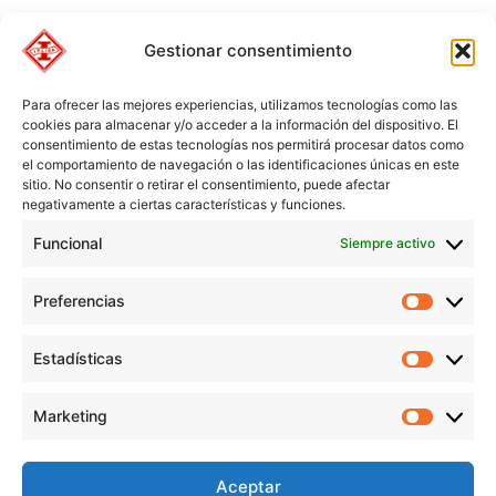
Gestionar consentimiento
Para ofrecer las mejores experiencias, utilizamos tecnologías como las
cookies para almacenar y/o acceder a la información del dispositivo. El
consentimiento de estas tecnologías nos permitirá procesar datos como
el comportamiento de navegación o las identificaciones únicas en este
sitio. No consentir o retirar el consentimiento, puede afectar
negativamente a ciertas características y funciones.
Funcional
Siempre activo
Preferencias
Preferen
Estadísticas
Estadíst
© Copyright 1955 – 2025 | Iplisa barnices y pinturas todos los
Marketing
derechos reservados |
Política de Cookies
|
Política de Privacidad
|
Marketi
Política de Protección de datos
|
Aviso legal
|
Condiciones de compra
Aceptar