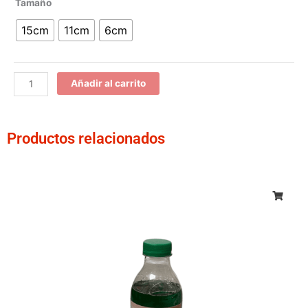
Varilla
Tamaño
para
15cm
11cm
6cm
rodillo
cantidad
Añadir al carrito
Productos relacionados