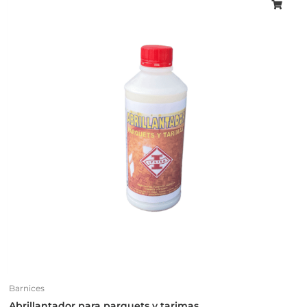
Barnices
Abrillantador para parquets y tarimas