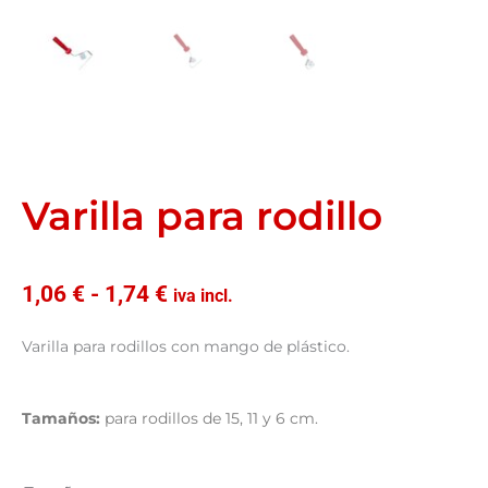
Varilla para rodillo
Rango
1,06
€
-
1,74
€
iva incl.
de
precios:
Varilla para rodillos con mango de plástico.
desde
1,06 €
hasta
Tamaños:
para rodillos de 15, 11 y 6 cm.
1,74 €