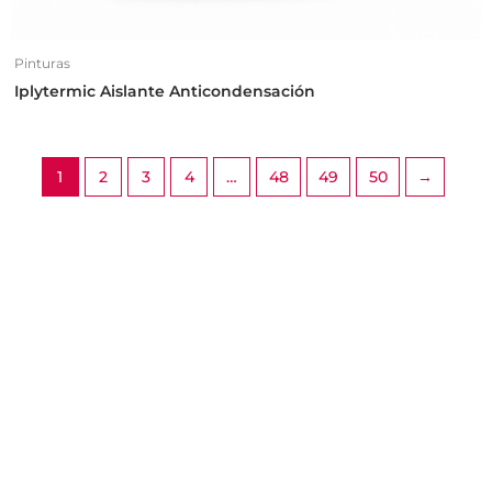
Pinturas
Iplytermic Aislante Anticondensación
1
2
3
4
…
48
49
50
→