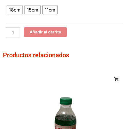
para
18cm
15cm
11cm
hierros,
maderas
y
metales
Añadir al carrito
cantidad
Productos relacionados