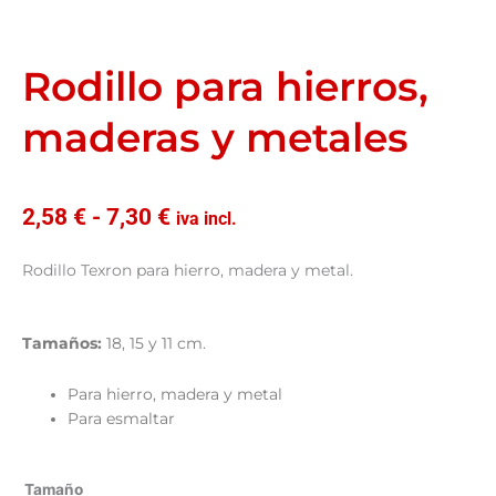
Rodillo para hierros,
maderas y metales
Rango
2,58
€
-
7,30
€
iva incl.
de
precios:
Rodillo Texron para hierro, madera y metal.
desde
2,58 €
hasta
Tamaños:
18, 15 y 11 cm.
7,30 €
Para hierro, madera y metal
Para esmaltar
Rodillo
Tamaño