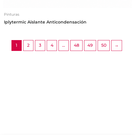
Pinturas
Iplytermic Aislante Anticondensación
1
2
3
4
…
48
49
50
→