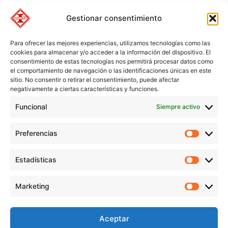
Gestionar consentimiento
Para ofrecer las mejores experiencias, utilizamos tecnologías como las
cookies para almacenar y/o acceder a la información del dispositivo. El
consentimiento de estas tecnologías nos permitirá procesar datos como
el comportamiento de navegación o las identificaciones únicas en este
sitio. No consentir o retirar el consentimiento, puede afectar
negativamente a ciertas características y funciones.
Funcional
Siempre activo
Preferencias
Preferen
Estadísticas
Estadíst
© Copyright 1955 – 2025 | Iplisa barnices y pinturas todos los
Marketing
derechos reservados |
Política de Cookies
|
Política de Privacidad
|
Marketi
Política de Protección de datos
|
Aviso legal
|
Condiciones de compra
Aceptar