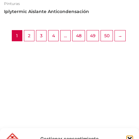
Pinturas
Iplytermic Aislante Anticondensación
1
2
3
4
…
48
49
50
→
Gestionar consentimiento