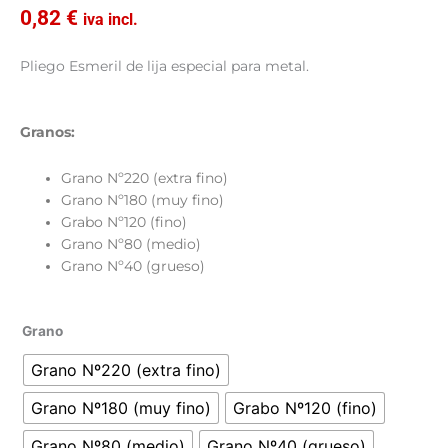
0,82
€
iva incl.
Pliego Esmeril de lija especial para metal.
Granos:
Grano Nº220 (extra fino)
Grano Nº180 (muy fino)
Grabo Nº120 (fino)
Grano Nº80 (medio)
Grano Nº40 (grueso)
Pliego
Grano
lija
Grano Nº220 (extra fino)
Esmeril
para
Grano Nº180 (muy fino)
Grabo Nº120 (fino)
metal
cantidad
Grano Nº80 (medio)
Grano Nº40 (grueso)