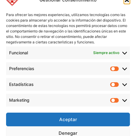
Para ofrecer las mejores experiencias, utilizamos tecnologías como las
cookies para almacenar y/o acceder a la información del dispositivo. El
consentimiento de estas tecnologías nos permitirá procesar datos como
el comportamiento de navegación o las identificaciones únicas en este
sitio. No consentir o retirar el consentimiento, puede afectar
negativamente a ciertas características y funciones.
Funcional
Siempre activo
Preferencias
Preferen
Estadísticas
Estadíst
© Copyright 1955 – 2025 | Iplisa barnices y pinturas todos los
Marketing
derechos reservados |
Política de Cookies
|
Política de Privacidad
|
Marketi
Política de Protección de datos
|
Aviso legal
|
Condiciones de compra
Aceptar
Denegar