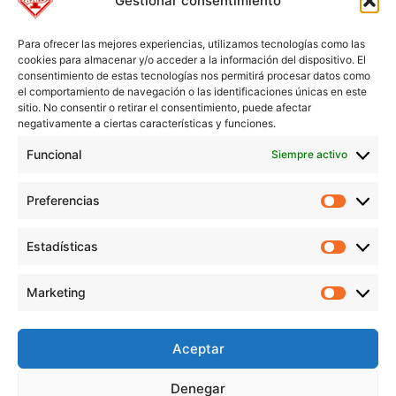
Gestionar consentimiento
Para ofrecer las mejores experiencias, utilizamos tecnologías como las
cookies para almacenar y/o acceder a la información del dispositivo. El
consentimiento de estas tecnologías nos permitirá procesar datos como
el comportamiento de navegación o las identificaciones únicas en este
sitio. No consentir o retirar el consentimiento, puede afectar
negativamente a ciertas características y funciones.
Funcional
Siempre activo
Preferencias
Preferen
Estadísticas
Estadíst
© Copyright 1955 – 2025 | Iplisa barnices y pinturas todos los
Marketing
derechos reservados |
Política de Cookies
|
Política de Privacidad
|
Marketi
Política de Protección de datos
|
Aviso legal
|
Condiciones de compra
Aceptar
Denegar