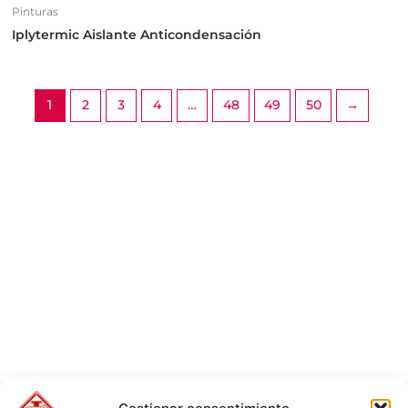
Pinturas
Iplytermic Aislante Anticondensación
1
2
3
4
…
48
49
50
→