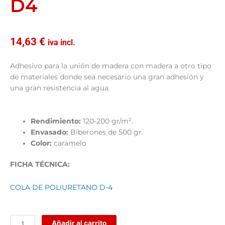
D4
14,63
€
iva incl.
Adhesivo para la unión de madera con madera a otro tipo
de materiales donde sea necesario una gran adhesión y
una gran resistencia al agua.
Rendimiento:
120-200 gr/m².
Envasado:
Biberones de 500 gr.
Color:
caramelo
FICHA TÉCNICA:
COLA DE POLIURETANO D-4
Cola
Añadir al carrito