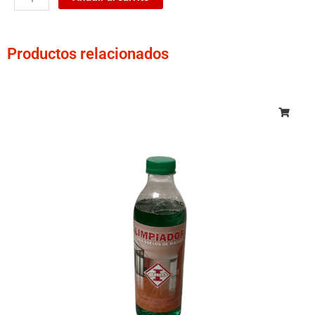
de
Poliuretano
D4
Productos relacionados
cantidad