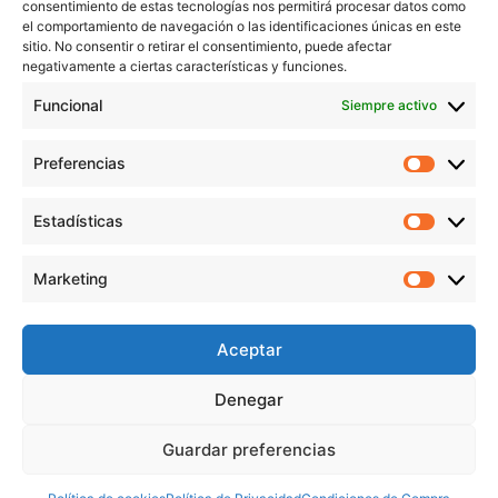
consentimiento de estas tecnologías nos permitirá procesar datos como
el comportamiento de navegación o las identificaciones únicas en este
sitio. No consentir o retirar el consentimiento, puede afectar
negativamente a ciertas características y funciones.
Funcional
Siempre activo
Preferencias
Preferen
Estadísticas
Estadíst
© Copyright 1955 – 2025 | Iplisa barnices y pinturas todos los
Marketing
derechos reservados |
Política de Cookies
|
Política de Privacidad
|
Marketi
Política de Protección de datos
|
Aviso legal
|
Condiciones de compra
Aceptar
Denegar
Pago 100%
Guardar preferencias
seguro