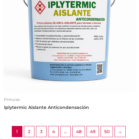
Pinturas
Iplytermic Aislante Anticondensación
1
2
3
4
…
48
49
50
→