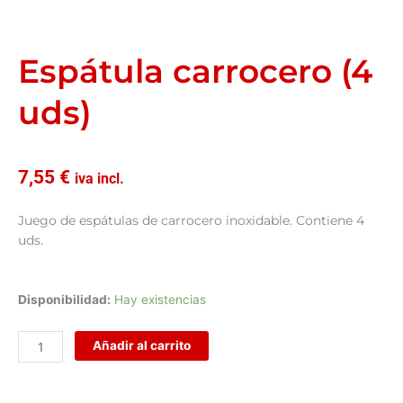
Espátula carrocero (4
uds)
7,55
€
iva incl.
Juego de espátulas de carrocero inoxidable. Contiene 4
uds.
Espátula
Disponibilidad:
Hay existencias
carrocero
(4
Añadir al carrito
uds)
cantidad