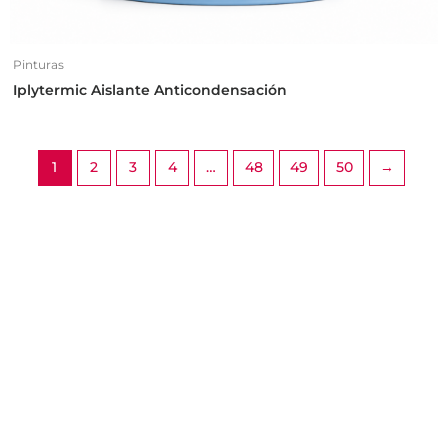
Pinturas
Iplytermic Aislante Anticondensación
1
2
3
4
…
48
49
50
→