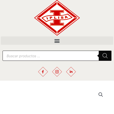
Ir
al
contenido
Búsqueda
de
productos