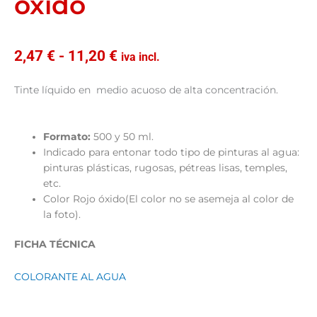
óxido
Rango
2,47
€
-
11,20
€
iva incl.
de
precios:
Tinte líquido en medio acuoso de alta concentración.
desde
2,47 €
hasta
Formato:
500 y 50 ml.
11,20 €
Indicado para entonar todo tipo de pinturas al agua:
pinturas plásticas, rugosas, pétreas lisas, temples,
etc.
Color Rojo óxido(El color no se asemeja al color de
la foto).
FICHA TÉCNICA
COLORANTE AL AGUA