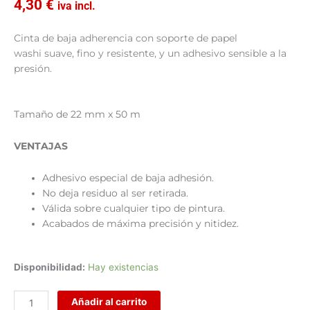
4,30
€
iva incl.
Cinta de baja adherencia con soporte de papel
washi suave, fino y resistente, y un adhesivo sensible a la
presión.
Tamaño de 22 mm x 50 m
VENTAJAS
Adhesivo especial de baja adhesión.
No deja residuo al ser retirada.
Válida sobre cualquier tipo de pintura.
Acabados de máxima precisión y nitidez.
Cinta
Disponibilidad:
Hay existencias
de
baja
Añadir al carrito