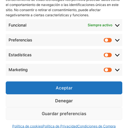
el comportamiento de navegación o las identificaciones únicas en este
sitio. No consentir o retirar el consentimiento, puede afectar
negativamente a ciertas características y funciones.
Funcional
Siempre activo
Preferencias
Preferen
Estadísticas
Estadíst
© Copyright 1955 – 2025 | Iplisa barnices y pinturas todos los
Marketing
derechos reservados |
Política de Cookies
|
Política de Privacidad
|
Marketi
Política de Protección de datos
|
Aviso legal
|
Condiciones de compra
Aceptar
Denegar
Pago 100%
Guardar preferencias
seguro
Política de cookies
Política de Privacidad
Condiciones de Compra