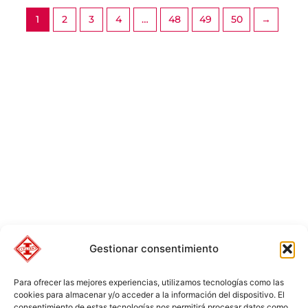
1
2
3
4
…
48
49
50
→
Gestionar consentimiento
Para ofrecer las mejores experiencias, utilizamos tecnologías como las
cookies para almacenar y/o acceder a la información del dispositivo. El
consentimiento de estas tecnologías nos permitirá procesar datos como