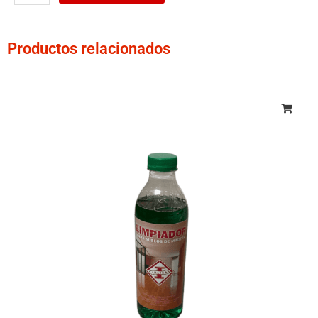
adherencia
(50m)
cantidad
Productos relacionados