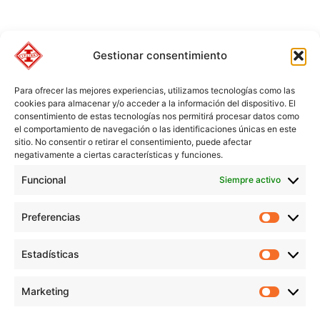
Gestionar consentimiento
Para ofrecer las mejores experiencias, utilizamos tecnologías como las
cookies para almacenar y/o acceder a la información del dispositivo. El
consentimiento de estas tecnologías nos permitirá procesar datos como
el comportamiento de navegación o las identificaciones únicas en este
sitio. No consentir o retirar el consentimiento, puede afectar
negativamente a ciertas características y funciones.
Funcional
Siempre activo
Preferencias
Preferen
Estadísticas
Estadíst
© Copyright 1955 – 2025 | Iplisa barnices y pinturas todos los
Marketing
derechos reservados |
Política de Cookies
|
Política de Privacidad
|
Marketi
Política de Protección de datos
|
Aviso legal
|
Condiciones de compra