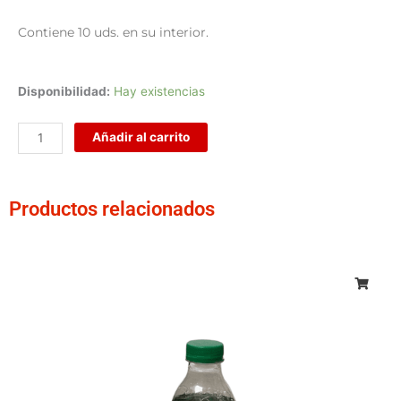
Contiene 10 uds. en su interior.
Caja
Disponibilidad:
Hay existencias
mascarillas
3M
Añadir al carrito
con
válvula
9312+
Productos relacionados
cantidad