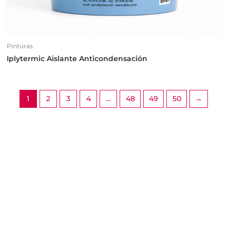
Pinturas
Iplytermic Aislante Anticondensación
1
2
3
4
…
48
49
50
→