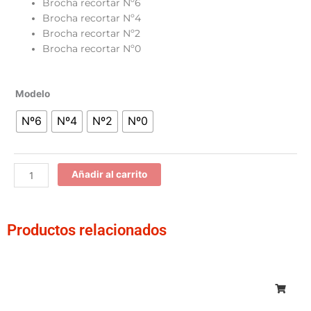
Brocha recortar Nº6
Brocha recortar Nº4
Brocha recortar Nº2
Brocha recortar Nº0
Brocha
Modelo
recortar
Nº6
Nº4
Nº2
Nº0
cantidad
Añadir al carrito
Productos relacionados