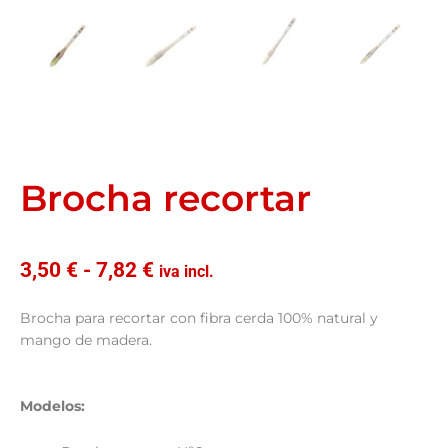
Brocha recortar
Rango
3,50
€
-
7,82
€
iva incl.
de
precios:
Brocha para recortar con fibra cerda 100% natural y
desde
mango de madera.
3,50 €
hasta
7,82 €
Modelos: