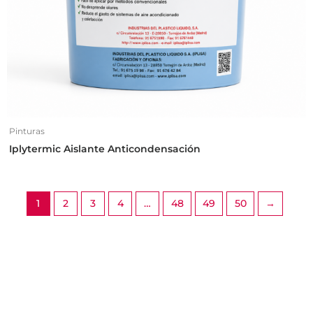
Pinturas
Iplytermic Aislante Anticondensación
1
2
3
4
…
48
49
50
→