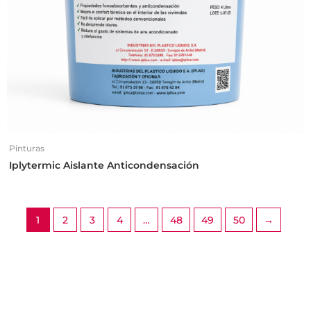
Pinturas
Iplytermic Aislante Anticondensación
1
2
3
4
…
48
49
50
→