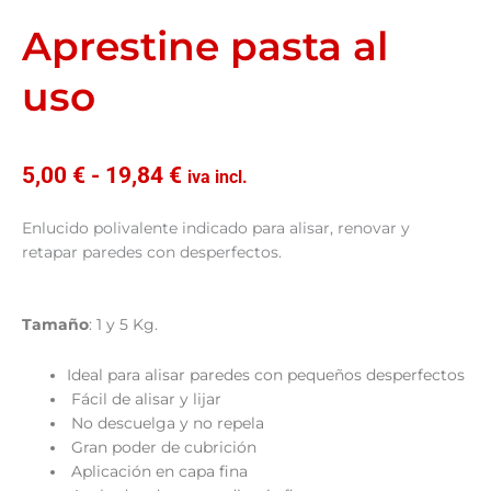
Aprestine pasta al
uso
Rango
5,00
€
-
19,84
€
iva incl.
de
precios:
Enlucido polivalente indicado para alisar, renovar y
desde
retapar paredes con desperfectos.
5,00 €
hasta
19,84 €
Tamaño
: 1 y 5 Kg.
Ideal para alisar paredes con pequeños desperfectos
Fácil de alisar y lijar
No descuelga y no repela
Gran poder de cubrición
Aplicación en capa fina