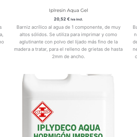
Iplresin Aqua Gel
20,52
€
iva incl.
s
Barniz acrílico al agua de 1 componente, de muy
B
a,
altos sólidos. Se utiliza para imprimar y como
n
no
aglutinante con polvo del lijado más fino de la
d
madera a tratar, para el relleno de grietas de hasta
ne
2mm de ancho.
c
Rango
de
precios:
desde
29,73 €
hasta
79,27 €