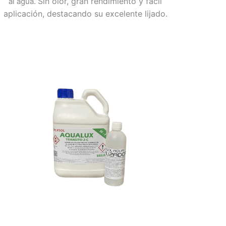
Sin olor, gran rendimiento y fácil
al agua.
aplicación, destacando su excelente lijado.
Rango
de
precios:
desde
116,60 €
hasta
126,45 €