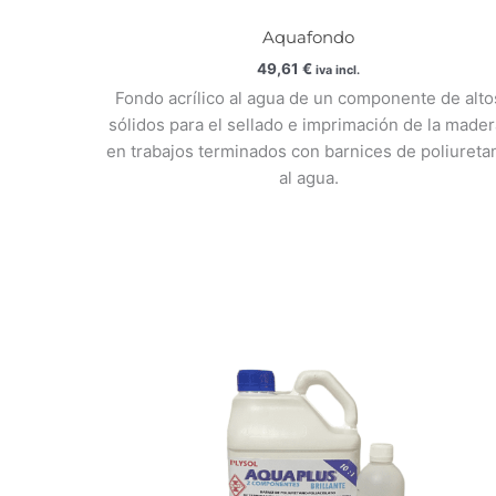
Aquafondo
49,61
€
iva incl.
Fondo acrílico al agua de un componente de alto
sólidos para el sellado e imprimación de la mader
en trabajos terminados con barnices de poliureta
al agua.
Rango
de
precios:
desde
99,34 €
hasta
110,78 €