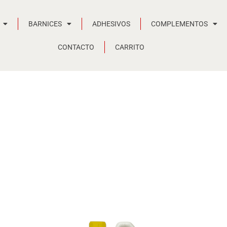
BARNICES
ADHESIVOS
COMPLEMENTOS
CONTACTO
CARRITO
Rango
de
precios:
desde
75,54 €
hasta