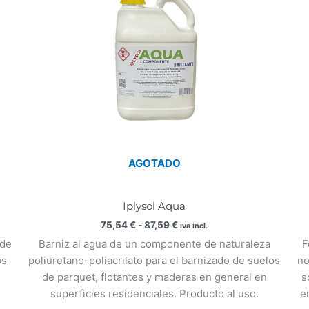
87,59 €
AGOTADO
Iplysol Aqua
75,54
€
-
87,59
€
iva incl.
 de
Barniz al agua de un componente de naturaleza
F
os
poliuretano-poliacrilato para el barnizado de suelos
no
de parquet, flotantes y maderas en general en
s
superficies residenciales. Producto al uso.
e