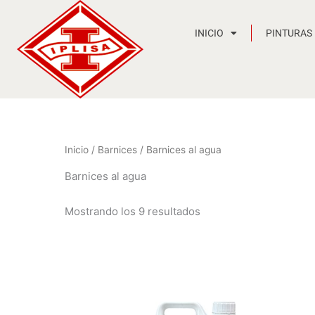
Ir
al
INICIO
PINTURAS
contenido
Inicio
/
Barnices
/ Barnices al agua
Barnices al agua
Mostrando los 9 resultados
Rango
de
precios:
desde
100,19 €
hasta