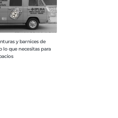
inturas y barnices de
o lo que necesitas para
pacios
s de confianza: Todo lo que necesitas
pacios En IPLISA, sabemos que cada
ión o decoración comienza