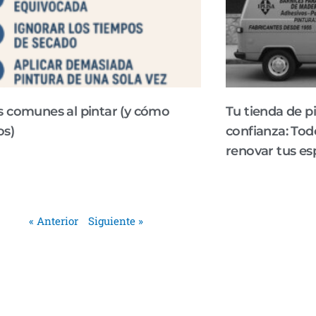
s comunes al pintar (y cómo
Tu tienda de p
os)
confianza: Tod
omunes al pintar (y cómo evitarlos) Pintar tu
renovar tus es
 habitación o incluso un mueble parece sencillo,
Tu tienda de pintura
a práctica no siempre sale
para renovar tus es
proyecto de renovac
« Anterior
Siguiente »