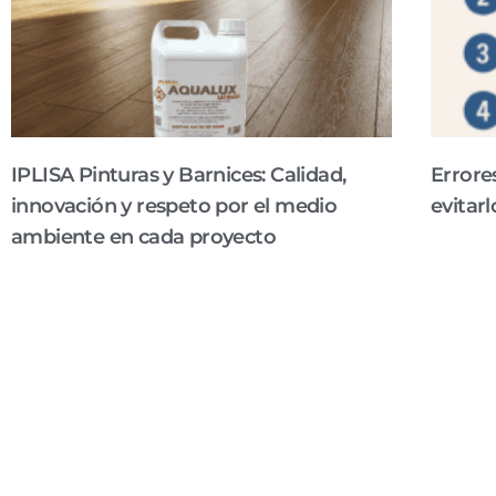
IPLISA Pinturas y Barnices: Calidad,
Errore
innovación y respeto por el medio
evitarl
Errores c
ambiente en cada proyecto
casa, una
IPLISA Pinturas y Barnices: Calidad, innovación y respeto
pero en l
por el medio ambiente en cada proyecto En el mundo de la
pintura, los barnices y los