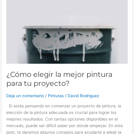
mejor
pintura
para
tu
proyecto?
¿Cómo elegir la mejor pintura
para tu proyecto?
Deja un comentario
/
Pinturas
/
David Rodriguez
Si estás pensando en comenzar un proyecto de pintura, la
elección de la pintura adecuada es crucial para lograr los
mejores resultados. Con tantas opciones disponibles en el
mercado, puede ser difícil saber por dónde empezar. En este
post, te daremos algunos consejos para ayudarte a elegir la