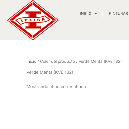
Ir
al
INICIO
PINTURAS
contenido
Inicio
/ Color del producto / Verde Menta (KVE 182)
Verde Menta (KVE 182)
Mostrando el único resultado
Rango
de
precios:
desde
7,44 €
hasta