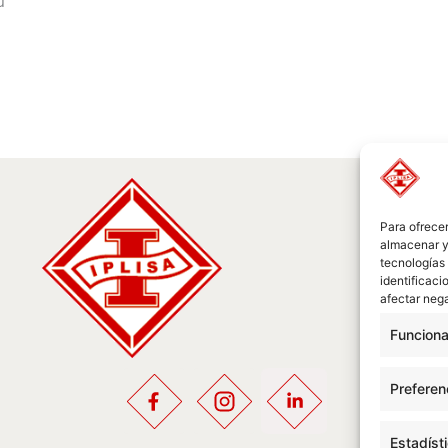
u
Para ofrecer
almacenar y/
tecnologías
identificaci
afectar nega
Funciona
Preferen
Estadíst