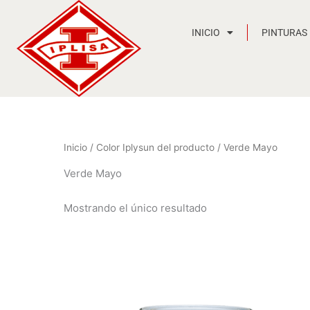
Ir
al
INICIO
PINTURAS
contenido
Inicio
/ Color Iplysun del producto / Verde Mayo
Verde Mayo
Mostrando el único resultado
Rango
de
precios:
desde
12,12 €
hasta