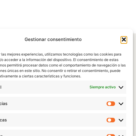
Gestionar consentimiento
 las mejores experiencias, utilizamos tecnologías como las cookies para
o acceder a la información del dispositivo. El consentimiento de estas
 nos permitirá procesar datos como el comportamiento de navegación o las
ones únicas en este sitio. No consentir o retirar el consentimiento, puede
tivamente a ciertas características y funciones.
l
Siempre activo
cias
Preferen
icas
Estadísti
|
Política de Protección de datos
|
Aviso legal
|
Condiciones de