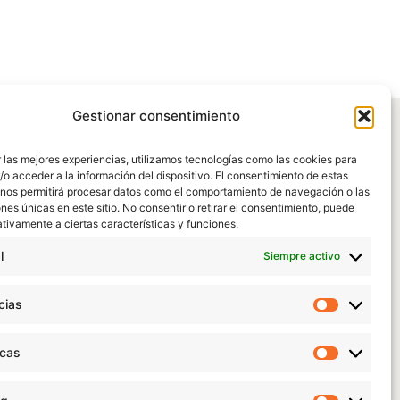
Gestionar consentimiento
 las mejores experiencias, utilizamos tecnologías como las cookies para
o acceder a la información del dispositivo. El consentimiento de estas
 nos permitirá procesar datos como el comportamiento de navegación o las
ones únicas en este sitio. No consentir o retirar el consentimiento, puede
tivamente a ciertas características y funciones.
l
Siempre activo
cias
Preferen
icas
Estadísti
|
Política de Protección de datos
|
Aviso legal
|
Condiciones de