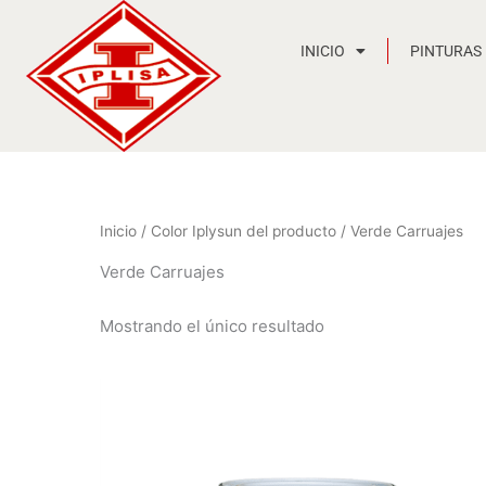
Ir
al
INICIO
PINTURAS
contenido
Inicio
/ Color Iplysun del producto / Verde Carruajes
Verde Carruajes
Mostrando el único resultado
Rango
de
precios:
desde
12,12 €
hasta