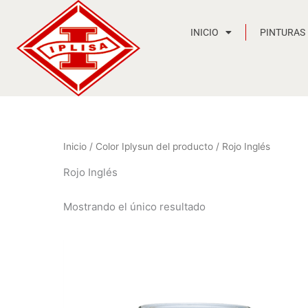
Ir
al
INICIO
PINTURAS
contenido
Inicio
/ Color Iplysun del producto / Rojo Inglés
Rojo Inglés
Mostrando el único resultado
Rango
de
precios:
desde
12,12 €
hasta