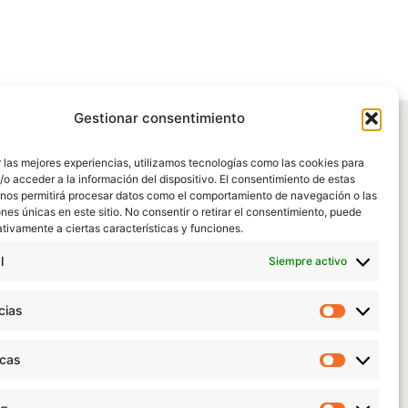
Gestionar consentimiento
 las mejores experiencias, utilizamos tecnologías como las cookies para
o acceder a la información del dispositivo. El consentimiento de estas
 nos permitirá procesar datos como el comportamiento de navegación o las
ones únicas en este sitio. No consentir o retirar el consentimiento, puede
tivamente a ciertas características y funciones.
l
Siempre activo
cias
Preferen
icas
Estadísti
|
Política de Protección de datos
|
Aviso legal
|
Condiciones de