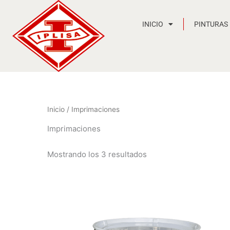
Ir
al
INICIO
PINTURAS
contenido
Inicio
/ Imprimaciones
Imprimaciones
Mostrando los 3 resultados
Rango
de
precios:
desde
6,32 €
hasta