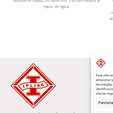
fácilmente lijable, no tiene olor y es permeable al
vapor de agua.
r
á
Para ofrecer
almacenar y/
tecnologías
identificaci
afectar nega
Funciona