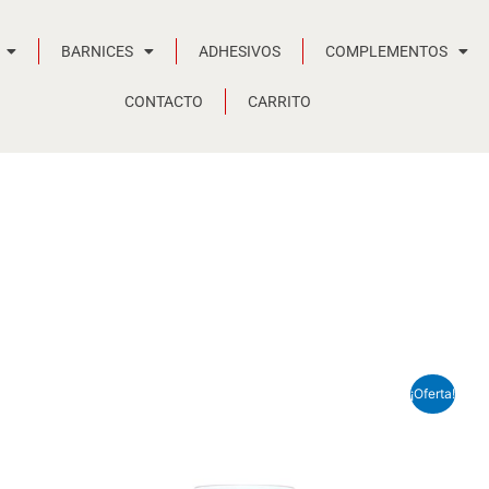
BARNICES
ADHESIVOS
COMPLEMENTOS
CONTACTO
CARRITO
Rango
¡Oferta!
de
precios:
desde
8,85 €
hasta